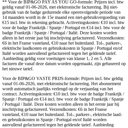
** Voor de BIP&GO PAY AS YOU GO-formule: Prijzen incl. btw
geldig vanaf 01-06-2026, met elektronische facturering. Bij niet-
gebruik van de badge gedurende elke opeenvolgende periode van
14 maanden wordt in de 15e maand een niet-gebruikvergoeding van
€15 incl. btw in rekening gebracht. Activeringskosten: €10 incl. btw
voor de badge Frankrijk / Spanje / Portugal en €14 incl. btw voor de
badge Frankrijk / Spanje / Portugal / Italië. Deze kosten worden
alleen in het eerste jaar bij inschrijving gefactureerd. Verzendkosten:
€6 in het Franse vasteland, €10 naar het buitenland. Tol-, parkeer-,
elektrische laadkosten en gebruikskosten in Spanje / Portugal en/of
Italië worden aanvullend gefactureerd tegen het geldende tarief.
Aanbieding geldig voor voertuigen van klasse 1, 2 en 5. Alle
facturen die vanaf deze datum worden opgemaakt, zijn gebaseerd op
het nieuwe tarief.
Voor de BIP&GO VASTE PRIJS-formule: Prijzen incl. btw geldig
vanaf 01-06-2026, met elektronische facturering. Het abonnement
wordt automatisch jaarlijks verlengd op de verjaardag van het
contract. Activeringskosten: €10 incl. btw voor de badge Frankrijk /
Spanje / Portugal en €14 incl. btw voor de badge Frankrijk / Spanje
/ Portugal / Italië. Deze kosten worden alleen in het eerste jaar bij
inschrijving gefactureerd. Verzendkosten: €6 in het Franse
vasteland, €10 naar het buitenland. Tol-, parkeer-, elektrische laad-
en gebruikskosten in Spanje / Portugal en/of Italië worden
aanvullend gefactureerd tegen het geldende tarief. Aanbieding