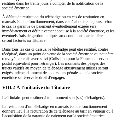
restituer dans les trente jours à compter de la notification de la
société émettrice.
À défaut de restitution du télébadge ou en cas de restitution en
mauvais état de fonctionnement, dans ce délai de trente jours, selon
le cas, la garantie de paiement éventuellement exigée sera
immédiatement et définitivement acquise à la société émettrice, et les
éventuels frais de gestion indiqués aux conditions particulières
seront facturés au Titulaire.
Dans tous les cas ci-dessus, le télébadge peut être restitué, contre
récépissé, dans un point de vente de la société émettrice ou peut être
renvoyé par colis avec suivi (Colissimo pour la France ou service
postal équivalent pour l'étranger). Les montants des péages des
trajets validés au moyen de télébadge abusivement utilisés seront
exigés indépendamment des poursuites pénales que la société
émettrice se réserve le droit d’engager.
VIII.2 À l’initiative du Titulaire
Le Titulaire peut restituer à tout moment son (ses) télébadge(s).
La restitution d’un télébadge en mauvais état de fonctionnement
donnera lieu à la facturation de ce télébadge au tarif en vigueur ou à
l’acquisition de la garantie de paiement par la société émettrice.