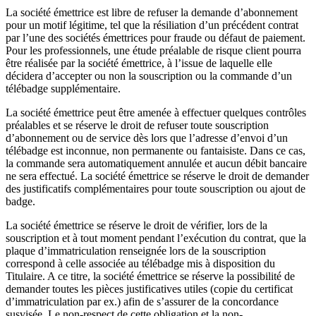
La société émettrice est libre de refuser la demande d’abonnement
pour un motif légitime, tel que la résiliation d’un précédent contrat
par l’une des sociétés émettrices pour fraude ou défaut de paiement.
Pour les professionnels, une étude préalable de risque client pourra
être réalisée par la société émettrice, à l’issue de laquelle elle
décidera d’accepter ou non la souscription ou la commande d’un
télébadge supplémentaire.
La société émettrice peut être amenée à effectuer quelques contrôles
préalables et se réserve le droit de refuser toute souscription
d’abonnement ou de service dès lors que l’adresse d’envoi d’un
télébadge est inconnue, non permanente ou fantaisiste. Dans ce cas,
la commande sera automatiquement annulée et aucun débit bancaire
ne sera effectué. La société émettrice se réserve le droit de demander
des justificatifs complémentaires pour toute souscription ou ajout de
badge.
La société émettrice se réserve le droit de vérifier, lors de la
souscription et à tout moment pendant l’exécution du contrat, que la
plaque d’immatriculation renseignée lors de la souscription
correspond à celle associée au télébadge mis à disposition du
Titulaire. A ce titre, la société émettrice se réserve la possibilité de
demander toutes les pièces justificatives utiles (copie du certificat
d’immatriculation par ex.) afin de s’assurer de la concordance
susvisée. Le non-respect de cette obligation et la non-