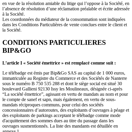
en vue de la résolution amiable du litige qui l’oppose à la Société, en
l’absence de résolution d’une réclamation préalable et écrite adressée
à la Société.
Les coordonnées du médiateur de la consommation sont indiquées
dans les Conditions Particulières de vente conclues entre le client et
la Société.
CONDITIONS PARTICULIERES
BIP&GO
L’article I « Société émettrice » est remplacé comme suit :
Le télébadge est émis par Bip&Go SAS au capital de 1 000 euros,
immatriculée au Registre du Commerce et des Sociétés de Nanterre
sous le numéro B 750 535 288 et dont le siège social est situé 30
boulevard Gallieni 92130 Issy les Moulineaux, désignée ci-après
“La société émettrice”, agissant en vertu de mandats au nom et pour
le compte de sanef et sapn, mais également, en vertu de sous-
mandats réciproques communs, pour celui des sociétés
concessionnaires d’autoroutes, des exploitants d’ouvrages à péage et
des exploitants de parkings acceptant le télébadge comme mode
d'acquittement des sommes dues au titre du passage dans les
ouvrages susmentionnés. La liste des mandants est détaillée en
annexe 1.