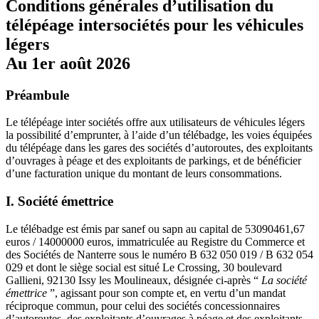
Conditions générales d’utilisation du
télépéage intersociétés pour les véhicules
légers
Au 1er août 2026
Préambule
Le télépéage inter sociétés offre aux utilisateurs de véhicules légers
la possibilité d’emprunter, à l’aide d’un télébadge, les voies équipées
du télépéage dans les gares des sociétés d’autoroutes, des exploitants
d’ouvrages à péage et des exploitants de parkings, et de bénéficier
d’une facturation unique du montant de leurs consommations.
I. Société émettrice
Le télébadge est émis par sanef ou sapn au capital de 53090461,67
euros / 14000000 euros, immatriculée au Registre du Commerce et
des Sociétés de Nanterre sous le numéro B 632 050 019 / B 632 054
029 et dont le siège social est situé Le Crossing, 30 boulevard
Gallieni, 92130 Issy les Moulineaux, désignée ci-après “
La société
émettrice
”, agissant pour son compte et, en vertu d’un mandat
réciproque commun, pour celui des sociétés concessionnaires
d’autoroutes, des exploitants d’ouvrages à péage et des exploitants