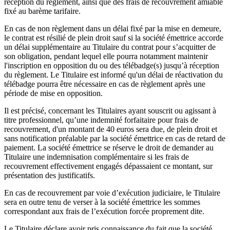
réception du règlement, ainsi que des frais de recouvrement amiable
fixé au barème tarifaire.
En cas de non règlement dans un délai fixé par la mise en demeure,
le contrat est résilié de plein droit sauf si la société émettrice accorde
un délai supplémentaire au Titulaire du contrat pour s’acquitter de
son obligation, pendant lequel elle pourra notamment maintenir
l'inscription en opposition du ou des télébadge(s) jusqu’à réception
du règlement. Le Titulaire est informé qu'un délai de réactivation du
télébadge pourra être nécessaire en cas de règlement après une
période de mise en opposition.
Il est précisé, concernant les Titulaires ayant souscrit ou agissant à
titre professionnel, qu’une indemnité forfaitaire pour frais de
recouvrement, d'un montant de 40 euros sera due, de plein droit et
sans notification préalable par la société émettrice en cas de retard de
paiement. La société émettrice se réserve le droit de demander au
Titulaire une indemnisation complémentaire si les frais de
recouvrement effectivement engagés dépassaient ce montant, sur
présentation des justificatifs.
En cas de recouvrement par voie d’exécution judiciaire, le Titulaire
sera en outre tenu de verser à la société émettrice les sommes
correspondant aux frais de l’exécution forcée proprement dite.
Le Titulaire déclare avoir pris connaissance du fait que la société