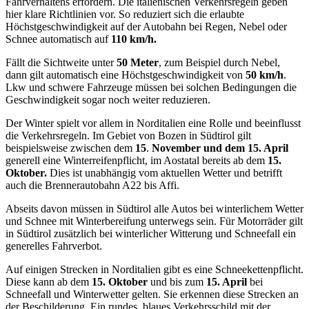
Fahrverhaltens erfordern. Die italienischen Verkehrsregeln geben
hier klare Richtlinien vor. So reduziert sich die erlaubte
Höchstgeschwindigkeit auf der Autobahn bei Regen, Nebel oder
Schnee automatisch auf
110 km/h.
Fällt die Sichtweite unter
50 Meter
, zum Beispiel durch Nebel,
dann gilt automatisch eine Höchstgeschwindigkeit von
50 km/h
.
Lkw und schwere Fahrzeuge müssen bei solchen Bedingungen die
Geschwindigkeit sogar noch weiter reduzieren.
Der Winter spielt vor allem in Norditalien eine Rolle und beeinflusst
die Verkehrsregeln. Im Gebiet von Bozen in Südtirol gilt
beispielsweise zwischen dem
15
.
November und dem 15. April
generell eine Winterreifenpflicht, im Aostatal bereits ab dem
15.
Oktober.
Dies ist unabhängig vom aktuellen Wetter und betrifft
auch die Brennerautobahn A22 bis Affi.
Abseits davon müssen in Südtirol alle Autos bei winterlichem Wetter
und Schnee mit Winterbereifung unterwegs sein. Für Motorräder gilt
in Südtirol zusätzlich bei winterlicher Witterung und Schneefall ein
generelles Fahrverbot.
Auf einigen Strecken in Norditalien gibt es eine Schneekettenpflicht.
Diese kann ab dem
15. Oktober
und bis zum
15. April
bei
Schneefall und Winterwetter gelten. Sie erkennen diese Strecken an
der Beschilderung. Ein rundes, blaues Verkehrsschild mit der