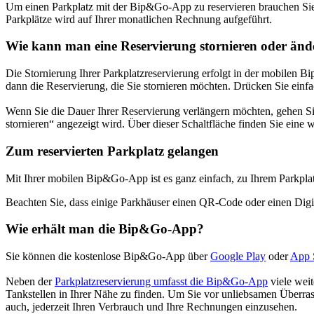
Um einen Parkplatz mit der Bip&Go-App zu reservieren brauchen Sie
Parkplätze wird auf Ihrer monatlichen Rechnung aufgeführt.
Wie kann man eine Reservierung stornieren oder änd
Die Stornierung Ihrer Parkplatzreservierung erfolgt in der mobile
dann die Reservierung, die Sie stornieren möchten. Drücken Sie einf
Wenn Sie die Dauer Ihrer Reservierung verlängern möchten, gehen Sie 
stornieren“ angezeigt wird. Über dieser Schaltfläche finden Sie ein
Zum reservierten Parkplatz gelangen
Mit Ihrer mobilen Bip&Go-App ist es ganz einfach, zu Ihrem Parkplat
Beachten Sie, dass einige Parkhäuser einen QR-Code oder einen Digi
Wie erhält man die Bip&Go-App?
Sie können die kostenlose Bip&Go-App über
Google Play
oder
App 
Neben der
Parkplatzreservierung umfasst die Bip&Go-App
viele weit
Tankstellen in Ihrer Nähe zu finden. Um Sie vor unliebsamen Überras
auch, jederzeit Ihren Verbrauch und Ihre Rechnungen einzusehen.