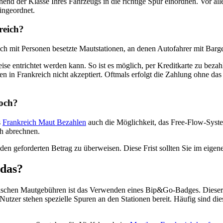
hend der Klasse Ihres Fahrzeugs in die richtige Spur einordnen. Vor al
ingeordnet.
reich?
ch mit Personen besetzte Mautstationen, an denen Autofahrer mit Barg
ise entrichtet werden kann. So ist es möglich, per Kreditkarte zu bez
 in Frankreich nicht akzeptiert. Oftmals erfolgt die Zahlung ohne das
noch?
s
Frankreich Maut Bezahlen
auch die Möglichkeit, das Free-Flow-Syste
h abrechnen.
en geforderten Betrag zu überweisen. Diese Frist sollten Sie im eigen
 das?
ösischen Mautgebühren ist das Verwenden eines Bip&Go-Badges. Diese
zer stehen spezielle Spuren an den Stationen bereit. Häufig sind dies