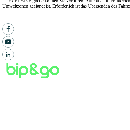
Eine Crit''Air-Vignette können Sie vor Ihrem Aufenthalt in Frankreic
Umweltzonen geeignet ist. Erforderlich ist das Übersenden des Fahrzeu