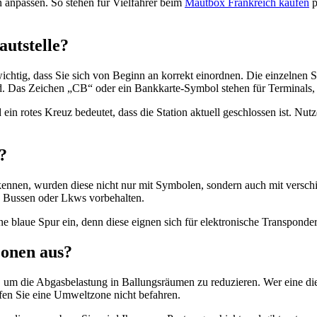
 anpassen. So stehen für Vielfahrer beim
Mautbox Frankreich kaufen
p
autstelle?
chtig, dass Sie sich von Beginn an korrekt einordnen. Die einzelnen S
rd. Das Zeichen „CB“ oder ein Bankkarte-Symbol stehen für Terminals,
 ein rotes Kreuz bedeutet, dass die Station aktuell geschlossen ist. Nu
?
erkennen, wurden diese nicht nur mit Symbolen, sondern auch mit versc
 Bussen oder Lkws vorbehalten.
e blaue Spur ein, denn diese eignen sich für elektronische Transpond
zonen aus?
um die Abgasbelastung in Ballungsräumen zu reduzieren. Wer eine dies
fen Sie eine Umweltzone nicht befahren.