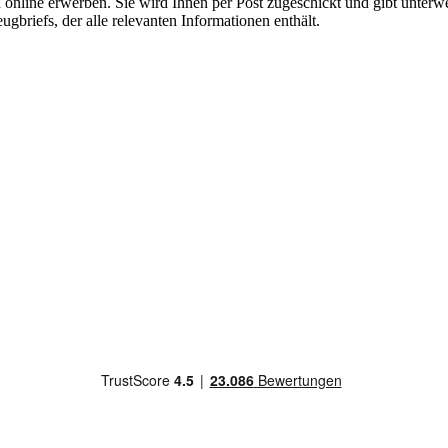
h online erwerben. Sie wird Ihnen per Post zugeschickt und gibt unterw
gbriefs, der alle relevanten Informationen enthält.