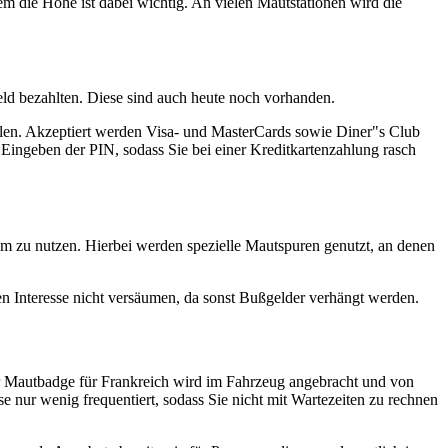
lem die Höhe ist dabei wichtig. An vielen Mautstationen wird die
eld bezahlten. Diese sind auch heute noch vorhanden.
ahlen. Akzeptiert werden Visa- und MasterCards sowie Diner"s Club
 Eingeben der PIN, sodass Sie bei einer Kreditkartenzahlung rasch
m zu nutzen. Hierbei werden spezielle Mautspuren genutzt, an denen
en Interesse nicht versäumen, da sonst Bußgelder verhängt werden.
r Mautbadge für Frankreich wird im Fahrzeug angebracht und von
e nur wenig frequentiert, sodass Sie nicht mit Wartezeiten zu rechnen