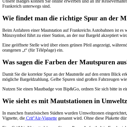
Unsere Badges können Sie online erwerben und an Ihr Reiseverhalten
Frankreich unterwegs sind.
Wie findet man die richtige Spur an der M
Beim Anfahren einer Mautstation auf Frankreichs Autobahnen ist es wi
Münzsymbol führt zu einer Station, an der nur Bargeld akzeptiert wi
Eine geöffnete Stelle wird über einen grünen Pfeil angezeigt, während
orangenen „t“ (für Télépéage) ein.
Was sagen die Farben der Mautspuren aus
Damit Sie die korrekte Spur an der Mautstelle auf den ersten Blick 
mögliche Bargeldzahlung. Gelbe Spuren sind großen Fahrzeugen wie
Nutzen Sie einen Mautbadge von Bip&Go, ordnen Sie sich bitte in ein
Wie sieht es mit Mautstationen in Umwelt
In manchen französischen Städten wurden Umweltzonen eingerichtet, 
Vignette, die
Crit''Air-Vignette
genannt wird. Ohne diese Plakette dür