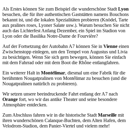
Als Erstes können Sie zum Beispiel die wunderschöne Stadt
Lyon
besuchen, die für ihre authentischen Gaststätten namens Bouchons
bekannt ist, und die lokalen Spezialitäten probieren (Knödel, Tarte
aux pralines roses, Lyoner Salate usw.). Warum besuchen Sie nicht
auch das Lichterfest Anfang Dezember, ein Spiel im Stadion von
Lyon oder die Basilika Notre-Dame de Fourvière?
Auf der Fortsetzung der Autobahn A7 können Sie in
Vienne
einen
Zwischenstopp einlegen, um den Tempel von Augustus und Livia
zu besichtigen. Wenn Sie sich gern bewegen, können Sie einfach
mit dem Fahrrad oder mit dem Boot die Rhône entlangfahren.
Ein weiterer Halt in
Montélimar
, diesmal um eine Fabrik für die
berühmten Nougatpralinen von Montélimar zu besuchen (und die
Nougatpralinen natürlich zu probieren).
Wir setzen unsere beeindruckende Fahrt entlang der A7 nach
Orange
fort, wo wir das antike Theater und seine besondere
Atmosphäre entdecken.
Zum Abschluss fahren wir in die historische Stadt
Marseille
mit
ihren wunderschönen Calanque-Buchten, dem Alten Hafen, dem
Velodrom-Stadion, dem Panier-Viertel und vielem mehr!