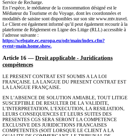
Service de Recharge.
En l’espèce, le médiateur de la consommation désigné est le
Médiateur du Tourisme et du Voyage, dont les coordonnées et
modalités de saisine sont disponibles sur son site www.mtv.travel.
Le Client est également informé qu’il peut également recourir à la
plateforme de Règlement en Ligne des Litige (RLL) accessible à
l’adresse suivante :
https://webgate.ec.europa.eu/odr/main/index.cfm?
event=main.home.show.
Article 16 —
Droit applicable - Juridications
compétences
LE PRESENT CONTRAT EST SOUMIS A LA LOI
FRANÇAISE. LA LANGUE DU PRESENT CONTRAT EST
LA LANGUE FRANÇAISE.
EN L’ABSENCE DE SOLUTION AMIABLE, TOUT LITIGE
SUSCEPTIBLE DE RESULTER DE LA VALIDITE,
L’INTERPRETATION, L’EXECUTION, LA RESILIATION,
LEURS CONSEQUENCES ET LEURS SUITES DES
PRESENTES CGS SERA SERONT LA COMPETENCE
EXCLUSIVE DES JURIDICTIONS FRANCAISES
COMPETENTES (SOIT LORSQUE LE CLIENT A LA
QUALITE DE COMMERCANT, LE TRIBUNAL DE