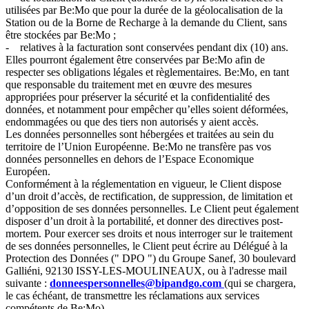
utilisées par Be:Mo que pour la durée de la géolocalisation de la
Station ou de la Borne de Recharge à la demande du Client, sans
être stockées par Be:Mo ;
- relatives à la facturation sont conservées pendant dix (10) ans.
Elles pourront également être conservées par Be:Mo afin de
respecter ses obligations légales et règlementaires. Be:Mo, en tant
que responsable du traitement met en œuvre des mesures
appropriées pour préserver la sécurité et la confidentialité des
données, et notamment pour empêcher qu’elles soient déformées,
endommagées ou que des tiers non autorisés y aient accès.
Les données personnelles sont hébergées et traitées au sein du
territoire de l’Union Européenne. Be:Mo ne transfère pas vos
données personnelles en dehors de l’Espace Economique
Européen.
Conformément à la réglementation en vigueur, le Client dispose
d’un droit d’accès, de rectification, de suppression, de limitation et
d’opposition de ses données personnelles. Le Client peut également
disposer d’un droit à la portabilité, et donner des directives post-
mortem. Pour exercer ses droits et nous interroger sur le traitement
de ses données personnelles, le Client peut écrire au Délégué à la
Protection des Données (" DPO ") du Groupe Sanef, 30 boulevard
Galliéni, 92130 ISSY-LES-MOULINEAUX, ou à l'adresse mail
suivante :
donneespersonnelles@bipandgo.com
(qui se chargera,
le cas échéant, de transmettre les réclamations aux services
compétents de Be:Mo).