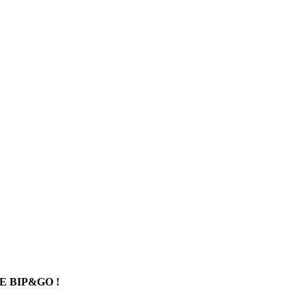
GE
BIP&GO !