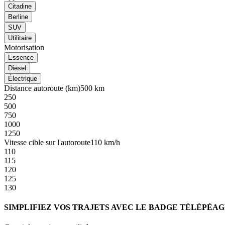
Citadine
Berline
SUV
Utilitaire
Motorisation
Essence
Diesel
Électrique
Distance autoroute (km)
500
km
250
500
750
1000
1250
Vitesse cible sur l'autoroute
110
km/h
110
115
120
125
130
SIMPLIFIEZ VOS TRAJETS AVEC LE BADGE TÉLÉPÉA