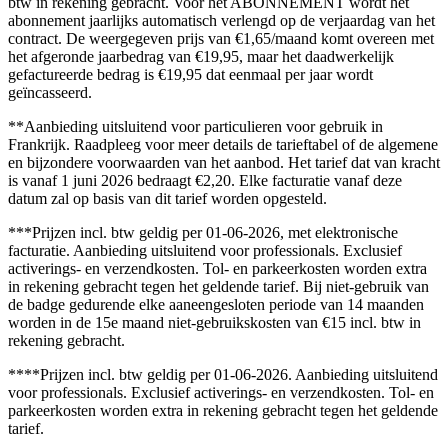
btw in rekening gebracht. Voor het ABONNEMENT wordt het
abonnement jaarlijks automatisch verlengd op de verjaardag van het
contract. De weergegeven prijs van €1,65/maand komt overeen met
het afgeronde jaarbedrag van €19,95, maar het daadwerkelijk
gefactureerde bedrag is €19,95 dat eenmaal per jaar wordt
geïncasseerd.
**Aanbieding uitsluitend voor particulieren voor gebruik in
Frankrijk. Raadpleeg voor meer details de tarieftabel of de algemene
en bijzondere voorwaarden van het aanbod. Het tarief dat van kracht
is vanaf 1 juni 2026 bedraagt €2,20. Elke facturatie vanaf deze
datum zal op basis van dit tarief worden opgesteld.
***Prijzen incl. btw geldig per 01-06-2026, met elektronische
facturatie. Aanbieding uitsluitend voor professionals. Exclusief
activerings- en verzendkosten. Tol- en parkeerkosten worden extra
in rekening gebracht tegen het geldende tarief. Bij niet-gebruik van
de badge gedurende elke aaneengesloten periode van 14 maanden
worden in de 15e maand niet-gebruikskosten van €15 incl. btw in
rekening gebracht.
****Prijzen incl. btw geldig per 01-06-2026. Aanbieding uitsluitend
voor professionals. Exclusief activerings- en verzendkosten. Tol- en
parkeerkosten worden extra in rekening gebracht tegen het geldende
tarief.