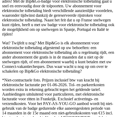
adres! Met de Bip&Go-badge voor elektronische tolbetaling gaat u
snel en eenvoudig door de tolpoorten. Uw abonnement voor
elektronische tolbetaling biedt verschillende aanzienlijke voordelen,
waaronder tijdwinst dankzij de gereserveerde rijstroken voor
elektronische tolbetaling. Naast het feit dat u op Franse snelwegen
kunt rijden, heeft u met uw badge voor elektronische tolbetaling ook
de mogelijkheid om op snelwegen in Spanje, Portugal en Italië te
rijden!
Wat? Twijfelt u nog? Met Bip&Go is elk abonnement voor
elektronische tolbetaling afgestemd op uw behoeften: een
abonnement voor elektronische tolbetaling als u regelmatig rijdt, een
ander abonnement die gratis is in de maanden dat u niet op de
snelwegen rijdt, of een abonnement waarbij u kunt betalen met uw
Connect-vakantiecheques. Dus waar wacht u nog op om over te
schakelen op Bip&Go elektronische tolbetaling?
*Niet-contractuele foto. Prijzen inclusief btw van kracht bij
elektronische facturatie per 01-06-2026. Tol- en parkeerkosten
worden extra in rekening gebracht tegen het geldende tarief.
Aanbiedingen uitsluitend voor particulieren, met elektronische
facturatie voor ritten in Frankrijk. Exclusief activerings- en
verzendkosten. Voor het PAY-AS-YOU-GO aanbod wordt bij niet-
gebruik van de badge gedurende elke aaneengesloten periode van
14 maanden in de 15e maand een niet-gebruikskosten van €15 incl.