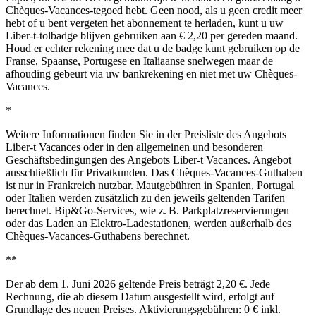
Chèques-Vacances-tegoed hebt. Geen nood, als u geen credit meer
hebt of u bent vergeten het abonnement te herladen, kunt u uw
Liber-t-tolbadge blijven gebruiken aan € 2,20 per gereden maand.
Houd er echter rekening mee dat u de badge kunt gebruiken op de
Franse, Spaanse, Portugese en Italiaanse snelwegen maar de
afhouding gebeurt via uw bankrekening en niet met uw Chèques-
Vacances.
*
Weitere Informationen finden Sie in der Preisliste des Angebots
Liber‑t Vacances oder in den allgemeinen und besonderen
Geschäftsbedingungen des Angebots Liber‑t Vacances. Angebot
ausschließlich für Privatkunden. Das Chèques‑Vacances‑Guthaben
ist nur in Frankreich nutzbar. Mautgebühren in Spanien, Portugal
oder Italien werden zusätzlich zu den jeweils geltenden Tarifen
berechnet. Bip&Go‑Services, wie z. B. Parkplatzreservierungen
oder das Laden an Elektro‑Ladestationen, werden außerhalb des
Chèques‑Vacances‑Guthabens berechnet.
**
Der ab dem 1. Juni 2026 geltende Preis beträgt 2,20 €. Jede
Rechnung, die ab diesem Datum ausgestellt wird, erfolgt auf
Grundlage des neuen Preises. Aktivierungsgebühren: 0 € inkl.