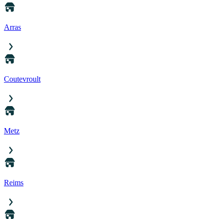
Arras
Coutevroult
Metz
Reims