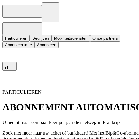
Particulieren
Bedrijven
Mobiliteitsdiensten
Onze partners
Abonneeruimte
Abonneren
nl
PARTICULIEREN
ABONNEMENT AUTOMATISC
U neemt maar een paar keer per jaar de snelweg in Frankrijk
Zoek niet meer naar uw ticket of bankkaart! Met het Bip&Go-abonnem
gereserveerde rijbanen en toegang tot meer dan 800 parkeergelegenhed