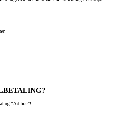
ten
LBETALING?
taling “Ad hoc”!