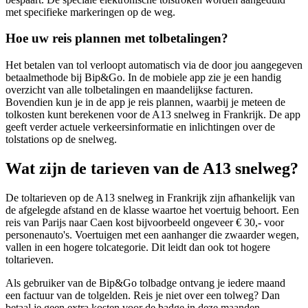
met specifieke markeringen op de weg.
Hoe uw reis plannen met tolbetalingen?
Het betalen van tol verloopt automatisch via de door jou aangegeven
betaalmethode bij Bip&Go. In de mobiele app zie je een handig
overzicht van alle tolbetalingen en maandelijkse facturen.
Bovendien kun je in de app je reis plannen, waarbij je meteen de
tolkosten kunt berekenen voor de A13 snelweg in Frankrijk. De app
geeft verder actuele verkeersinformatie en inlichtingen over de
tolstations op de snelweg.
Wat zijn de tarieven van de A13 snelweg?
De toltarieven op de A13 snelweg in Frankrijk zijn afhankelijk van
de afgelegde afstand en de klasse waartoe het voertuig behoort. Een
reis van Parijs naar Caen kost bijvoorbeeld ongeveer € 30,- voor
personenauto's. Voertuigen met een aanhanger die zwaarder wegen,
vallen in een hogere tolcategorie. Dit leidt dan ook tot hogere
toltarieven.
Als gebruiker van de Bip&Go tolbadge ontvang je iedere maand
een factuur van de tolgelden. Reis je niet over een tolweg? Dan
betaal je geen extra kosten voor de badge in deze maanden.