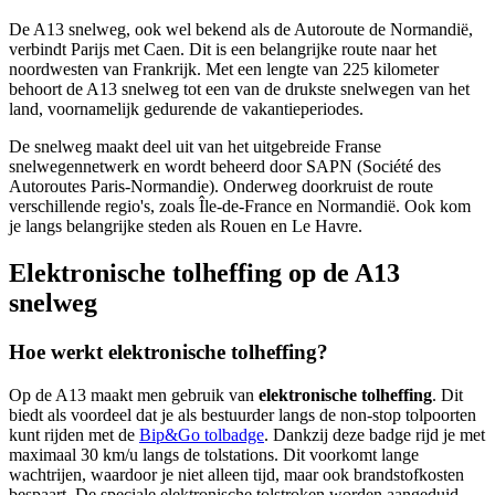
De A13 snelweg, ook wel bekend als de Autoroute de Normandië,
verbindt Parijs met Caen. Dit is een belangrijke route naar het
noordwesten van Frankrijk. Met een lengte van 225 kilometer
behoort de A13 snelweg tot een van de drukste snelwegen van het
land, voornamelijk gedurende de vakantieperiodes.
De snelweg maakt deel uit van het uitgebreide Franse
snelwegennetwerk en wordt beheerd door SAPN (Société des
Autoroutes Paris-Normandie). Onderweg doorkruist de route
verschillende regio's, zoals Île-de-France en Normandië. Ook kom
je langs belangrijke steden als Rouen en Le Havre.
Elektronische tolheffing op de A13
snelweg
Hoe werkt elektronische tolheffing?
Op de A13 maakt men gebruik van
elektronische tolheffing
. Dit
biedt als voordeel dat je als bestuurder langs de non-stop tolpoorten
kunt rijden met de
Bip&Go tolbadge
. Dankzij deze badge rijd je met
maximaal 30 km/u langs de tolstations. Dit voorkomt lange
wachtrijen, waardoor je niet alleen tijd, maar ook brandstofkosten
bespaart. De speciale elektronische tolstroken worden aangeduid