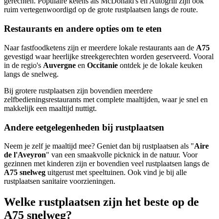
gerechten. Populaire ketens als McDonald's en Autogrill zijn ook
ruim vertegenwoordigd op de grote rustplaatsen langs de route.
Restaurants en andere opties om te eten
Naar fastfoodketens zijn er meerdere lokale restaurants aan de
A75
gevestigd waar heerlijke streekgerechten worden geserveerd. Vooral
in de regio's
Auvergne
en
Occitanie
ontdek je de lokale keuken
langs de snelweg.
Bij grotere rustplaatsen zijn bovendien meerdere
zelfbedieningsrestaurants met complete maaltijden, waar je snel en
makkelijk een maaltijd nuttigt.
Andere eetgelegenheden bij rustplaatsen
Neem je zelf je maaltijd mee? Geniet dan bij rustplaatsen als "
Aire
de l'Aveyron
" van een smaakvolle picknick in de natuur. Voor
gezinnen met kinderen zijn er bovendien veel rustplaatsen langs de
A75 snelweg
uitgerust met speeltuinen. Ook vind je bij alle
rustplaatsen sanitaire voorzieningen.
Welke rustplaatsen zijn het beste op de
A75 snelweg?