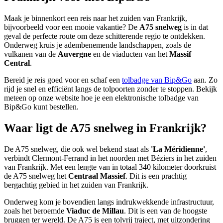
Maak je binnenkort een reis naar het zuiden van Frankrijk,
bijvoorbeeld voor een mooie vakantie? De
A75 snelweg
is in dat
geval de perfecte route om deze schitterende regio te ontdekken.
Onderweg kruis je adembenemende landschappen, zoals de
vulkanen van de
Auvergne
en de viaducten van het
Massif
Central
.
Bereid je reis goed voor en schaf een
tolbadge van Bip&Go
aan. Zo
rijd je snel en efficiënt langs de tolpoorten zonder te stoppen. Bekijk
meteen op onze website hoe je een elektronische tolbadge van
Bip&Go kunt bestellen.
Waar ligt de A75 snelweg in Frankrijk?
De A75 snelweg, die ook wel bekend staat als
'La Méridienne'
,
verbindt Clermont-Ferrand in het noorden met Béziers in het zuiden
van Frankrijk. Met een lengte van in totaal 340 kilometer doorkruist
de A75 snelweg het
Centraal Massief
. Dit is een prachtig
bergachtig gebied in het zuiden van Frankrijk.
Onderweg kom je bovendien langs indrukwekkende infrastructuur,
zoals het beroemde
Viaduc de Millau
. Dit is een van de hoogste
bruggen ter wereld. De A75 is een tolvrij traject, met uitzondering