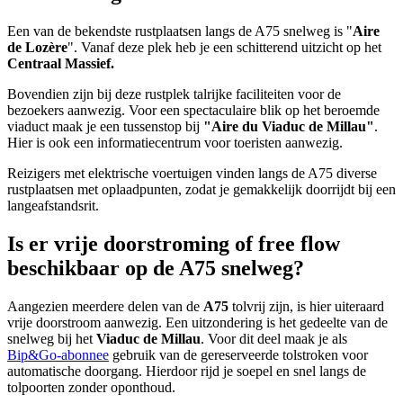
Een van de bekendste rustplaatsen langs de A75 snelweg is "
Aire
de Lozère
". Vanaf deze plek heb je een schitterend uitzicht op het
Centraal Massief.
Bovendien zijn bij deze rustplek talrijke faciliteiten voor de
bezoekers aanwezig. Voor een spectaculaire blik op het beroemde
viaduct maak je een tussenstop bij
"Aire du Viaduc de Millau"
.
Hier is ook een informatiecentrum voor toeristen aanwezig.
Reizigers met elektrische voertuigen vinden langs de A75 diverse
rustplaatsen met oplaadpunten, zodat je gemakkelijk doorrijdt bij een
langeafstandsrit.
Is er vrije doorstroming of free flow
beschikbaar op de A75 snelweg?
Aangezien meerdere delen van de
A75
tolvrij zijn, is hier uiteraard
vrije doorstroom aanwezig. Een uitzondering is het gedeelte van de
snelweg bij het
Viaduc de Millau
. Voor dit deel maak je als
Bip&Go-abonnee
gebruik van de gereserveerde tolstroken voor
automatische doorgang. Hierdoor rijd je soepel en snel langs de
tolpoorten zonder oponthoud.