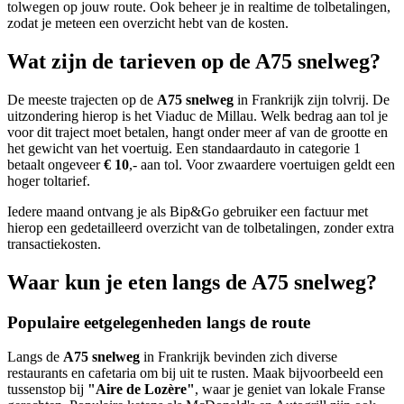
tolwegen op jouw route. Ook beheer je in realtime de tolbetalingen,
zodat je meteen een overzicht hebt van de kosten.
Wat zijn de tarieven op de A75 snelweg?
De meeste trajecten op de
A75 snelweg
in Frankrijk zijn tolvrij. De
uitzondering hierop is het Viaduc de Millau. Welk bedrag aan tol je
voor dit traject moet betalen, hangt onder meer af van de grootte en
het gewicht van het voertuig. Een standaardauto in categorie 1
betaalt ongeveer
€ 10
,- aan tol. Voor zwaardere voertuigen geldt een
hoger toltarief.
Iedere maand ontvang je als Bip&Go gebruiker een factuur met
hierop een gedetailleerd overzicht van de tolbetalingen, zonder extra
transactiekosten.
Waar kun je eten langs de A75 snelweg?
Populaire eetgelegenheden langs de route
Langs de
A75 snelweg
in Frankrijk bevinden zich diverse
restaurants en cafetaria om bij uit te rusten. Maak bijvoorbeeld een
tussenstop bij
"Aire de Lozère"
, waar je geniet van lokale Franse