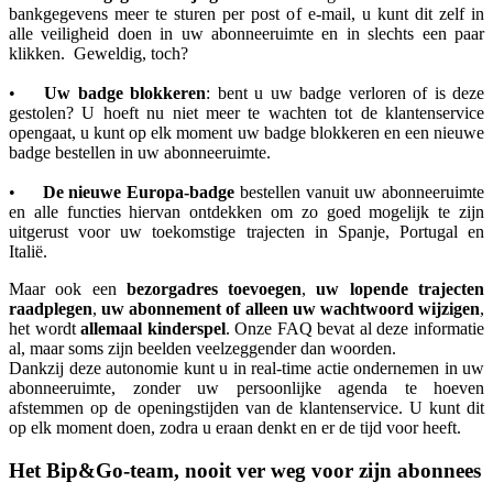
bankgegevens meer te sturen per post of e-mail, u kunt dit zelf in
alle veiligheid doen in uw abonneeruimte en in slechts een paar
klikken. Geweldig, toch?
•
Uw badge blokkeren
: bent u uw badge verloren of is deze
gestolen? U hoeft nu niet meer te wachten tot de klantenservice
opengaat, u kunt op elk moment uw badge blokkeren en een nieuwe
badge bestellen in uw abonneeruimte.
•
De nieuwe Europa-badge
bestellen vanuit uw abonneeruimte
en alle functies hiervan ontdekken om zo goed mogelijk te zijn
uitgerust voor uw toekomstige trajecten in Spanje, Portugal en
Italië.
Maar ook een
bezorgadres toevoegen
,
uw lopende trajecten
raadplegen
,
uw abonnement of alleen uw wachtwoord wijzigen
,
het wordt
allemaal kinderspel
. Onze FAQ bevat al deze informatie
al, maar soms zijn beelden veelzeggender dan woorden.
Dankzij deze autonomie kunt u in real-time actie ondernemen in uw
abonneeruimte, zonder uw persoonlijke agenda te hoeven
afstemmen op de openingstijden van de klantenservice. U kunt dit
op elk moment doen, zodra u eraan denkt en er de tijd voor heeft.
Het Bip&Go-team, nooit ver weg voor zijn abonnees