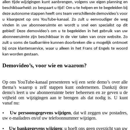
allen tijde wijzigingen kunt aanbrengen, volgens uw eigen planning en
beschikbaarheid: zo bespaart u tijd! Om u te helpen en te begeleiden bij
deze autonome stappen heeft ons team verschillende demovideo’s voor
u klaargezet op ons YouTube-kanaal. Zo zult u eenvoudiger de weg
vinden in uw abonneeruimte en wordt u snel een specialist op dit
gebied! Deze demovideo’s om u te begeleiden in het gebruik van uw
abonneeruimte zijn beschikbaar in de vier talen van onze website. Zo
zult u soms de taalbarrière kunnen doorbreken die u mogelijk ontmoet
bij onze klantenservice, waar u alleen in het Frans of Engels te woord
kan worden gestaan.
Demovideo’s, voor wie en waarom?
Op ons YouTube-kanaal presenteren wij een serie demo’s over alle
thema’s waarop u zelf stappen kunt ondernemen. Dankzij deze
demo's leert u uw abonneeruimte beter beheersen en ze geven u de
vrijheid om wijzigingen aan te brengen als dat nodig is. U kunt
vanaf nu:
•
Uw persoonsgegevens wijzigen
, dat wil zeggen uw postadres,
uw e-mailadres en/of uw telefoonnummer wijzigen.
•
Uw bankgegevens wijzigen
: u hoeft ons geen overzicht van uw