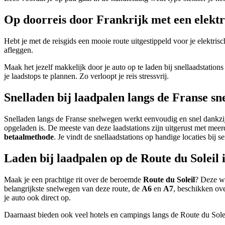
Op doorreis door Frankrijk met een elektr
Hebt je met de reisgids een mooie route uitgestippeld voor je elektri
afleggen.
Maak het jezelf makkelijk door je auto op te laden bij snellaadstation
je laadstops te plannen. Zo verloopt je reis stressvrij.
Snelladen bij laadpalen langs de Franse s
Snelladen langs de Franse snelwegen werkt eenvoudig en snel dankzij
opgeladen is. De meeste van deze laadstations zijn uitgerust met meerd
betaalmethode
. Je vindt de snellaadstations op handige locaties bij 
Laden bij laadpalen op de Route du Soleil 
Maak je een prachtige rit over de beroemde
Route du Soleil
? Deze we
belangrijkste snelwegen van deze route, de
A6
en
A7
, beschikken over
je auto ook direct op.
Daarnaast bieden ook veel hotels en campings langs de Route du Soleil