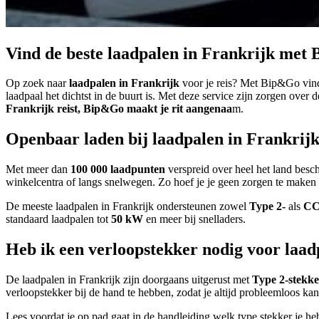
Vind de beste laadpalen in Frankrijk met
Op zoek naar
laadpalen in Frankrijk
voor je reis? Met Bip&Go vind
laadpaal het dichtst in de buurt is. Met deze service zijn zorgen over d
Frankrijk reist, Bip&Go maakt je rit aangenaa
m.
Openbaar laden bij laadpalen in Frankrij
Met meer dan
100 000 laadpunten
verspreid over heel het land besch
winkelcentra of langs snelwegen. Zo hoef je je geen zorgen te maken of 
De meeste laadpalen in Frankrijk ondersteunen zowel
Type 2-
als
CC
standaard laadpalen tot
50 kW
en meer bij snelladers.
Heb ik een verloopstekker nodig voor laad
De laadpalen in Frankrijk zijn doorgaans uitgerust met
Type 2-stekke
verloopstekker bij de hand te hebben, zodat je altijd probleemloos ka
Lees voordat je op pad gaat in de handleiding welk type stekker je h