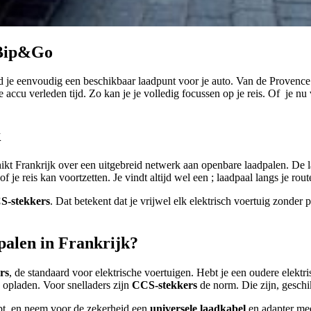
 Bip&Go
 je eenvoudig een beschikbaar laadpunt voor je auto. Van de Provence 
e accu verleden tijd. Zo kan je je volledig focussen op je reis. Of je nu
k
ikt Frankrijk over een uitgebreid netwerk aan openbare laadpalen. De l
je reis kan voortzetten. Je vindt altijd wel een ; laadpaal langs je rout
S-stekkers
. Dat betekent dat je vrijwel elk elektrisch voertuig zond
palen in Frankrijk?
rs
, de standaard voor elektrische voertuigen. Hebt je een oudere elek
n opladen. Voor snelladers zijn
CCS-stekkers
de norm. Die zijn, gesch
ebt, en neem voor de zekerheid een
universele laadkabel
en adapter mee