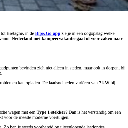
tot Bretagne, in de
Bip&Go-app
zie je in één oogopslag welke
 vanuit N
ederland met kampeervakantie gaat of voor zaken naar
aadpunten bevinden zich niet alleen in steden, maar ook in dorpen, bij
e.
er problemen kan opladen. De laadsnelheden variëren van
7 kW
bij
trische wagen met een
Type 1-stekker
? Dan is het verstandig om een
ikt voor de meeste moderne voertuigen.
. Zo ben je steeds voorbereid op uiteenlopende laadopties.