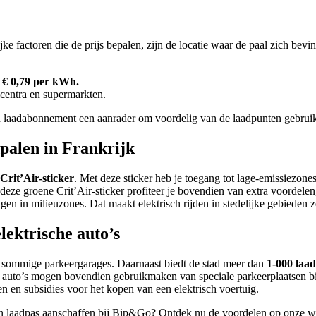
jke factoren die de prijs bepalen, zijn de locatie waar de paal zich bevi
t
€ 0,79 per kWh.
lcentra en supermarkten.
en laadabonnement een aanrader om voordelig van de laadpunten gebrui
dpalen in Frankrijk
Crit’Air-sticker
. Met deze sticker heb je toegang tot lage-emissiezones
 groene Crit’Air-sticker profiteer je bovendien van extra voordelen, z
gen in milieuzones. Dat maakt elektrisch rijden in stedelijke gebieden z
lektrische auto’s
n in sommige parkeergarages. Daarnaast biedt de stad meer dan
1-000 laa
he auto’s mogen bovendien gebruikmaken van speciale parkeerplaatsen bij
en en subsidies voor het kopen van een elektrisch voertuig.
n laadpas aanschaffen bij Bip&Go? Ontdek nu de voordelen op onze we