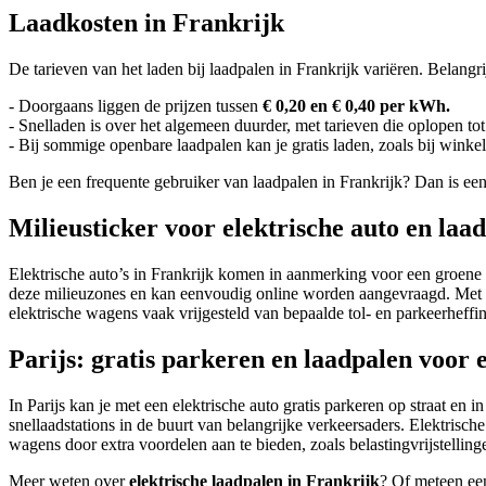
Laadkosten in Frankrijk
De tarieven van het laden bij laadpalen in Frankrijk variëren. Belangri
- Doorgaans liggen de prijzen tussen
€ 0,20 en € 0,40 per kWh.
- Snelladen is over het algemeen duurder, met tarieven die oplopen to
- Bij sommige openbare laadpalen kan je gratis laden, zoals bij winke
Ben je een frequente gebruiker van laadpalen in Frankrijk? Dan is e
Milieusticker voor elektrische auto en laa
Elektrische auto’s in Frankrijk komen in aanmerking voor een groene
deze milieuzones en kan eenvoudig online worden aangevraagd. Met deze
elektrische wagens vaak vrijgesteld van bepaalde tol- en parkeerheffin
Parijs: gratis parkeren en laadpalen voor e
In Parijs kan je met een elektrische auto gratis parkeren op straat e
snellaadstations in de buurt van belangrijke verkeersaders. Elektrisc
wagens door extra voordelen aan te bieden, zoals belastingvrijstelling
Meer weten over
elektrische laadpalen in Frankrijk
? Of meteen ee