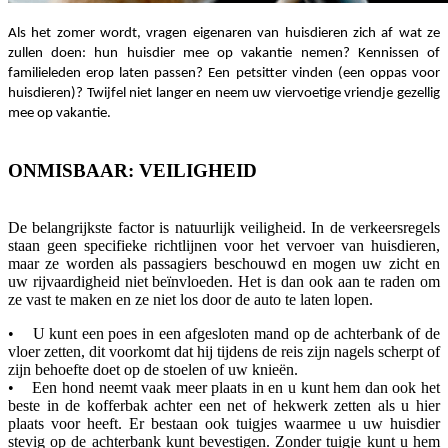
Als het zomer wordt, vragen eigenaren van huisdieren zich af wat ze
zullen doen: hun huisdier mee op vakantie nemen? Kennissen of
familieleden erop laten passen? Een petsitter vinden (een oppas voor
huisdieren)? Twijfel niet langer en neem uw viervoetige vriendje gezellig
mee op vakantie.
ONMISBAAR: VEILIGHEID
De belangrijkste factor is natuurlijk veiligheid. In de verkeersregels
staan geen specifieke richtlijnen voor het vervoer van huisdieren,
maar ze worden als passagiers beschouwd en mogen uw zicht en
uw rijvaardigheid niet beïnvloeden. Het is dan ook aan te raden om
ze vast te maken en ze niet los door de auto te laten lopen.
• U kunt een poes in een afgesloten mand op de achterbank of de
vloer zetten, dit voorkomt dat hij tijdens de reis zijn nagels scherpt of
zijn behoefte doet op de stoelen of uw knieën.
• Een hond neemt vaak meer plaats in en u kunt hem dan ook het
beste in de kofferbak achter een net of hekwerk zetten als u hier
plaats voor heeft. Er bestaan ook tuigjes waarmee u uw huisdier
stevig op de achterbank kunt bevestigen. Zonder tuigje kunt u hem