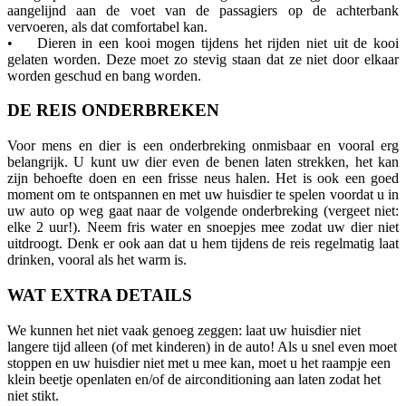
aangelijnd aan de voet van de passagiers op de achterbank
vervoeren, als dat comfortabel kan.
• Dieren in een kooi mogen tijdens het rijden niet uit de kooi
gelaten worden. Deze moet zo stevig staan dat ze niet door elkaar
worden geschud en bang worden.
DE REIS ONDERBREKEN
Voor mens en dier is een onderbreking onmisbaar en vooral erg
belangrijk. U kunt uw dier even de benen laten strekken, het kan
zijn behoefte doen en een frisse neus halen. Het is ook een goed
moment om te ontspannen en met uw huisdier te spelen voordat u in
uw auto op weg gaat naar de volgende onderbreking (vergeet niet:
elke 2 uur!). Neem fris water en snoepjes mee zodat uw dier niet
uitdroogt. Denk er ook aan dat u hem tijdens de reis regelmatig laat
drinken, vooral als het warm is.
WAT EXTRA DETAILS
We kunnen het niet vaak genoeg zeggen: laat uw huisdier niet
langere tijd alleen (of met kinderen) in de auto! Als u snel even moet
stoppen en uw huisdier niet met u mee kan, moet u het raampje een
klein beetje openlaten en/of de airconditioning aan laten zodat het
niet stikt.