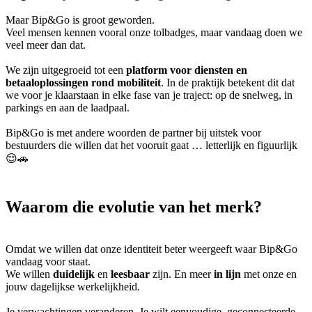
Maar Bip&Go is groot geworden.
Veel mensen kennen vooral onze tolbadges, maar vandaag doen we
veel meer dan dat.
We zijn uitgegroeid tot een
platform voor diensten en
betaaloplossingen rond mobiliteit
. In de praktijk betekent dit dat
we voor je klaarstaan in elke fase van je traject: op de snelweg, in
parkings en aan de laadpaal.
Bip&Go is met andere woorden de partner bij uitstek voor
bestuurders die willen dat het vooruit gaat … letterlijk en figuurlijk
😌🚗
Waarom die evolutie van het merk?
Omdat we willen dat onze identiteit beter weergeeft waar Bip&Go
vandaag voor staat.
We willen
duidelijk
en
leesbaar
zijn. En meer
in lijn
met onze en
jouw dagelijkse werkelijkheid.
Je verwachtingen veranderen. Je wilt eenvoudige, geconnecteerde