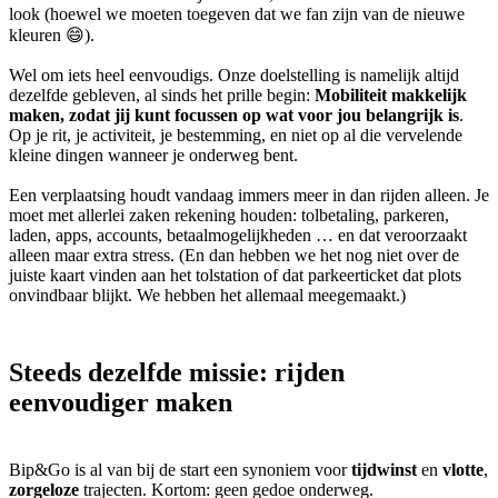
look (hoewel we moeten toegeven dat we fan zijn van de nieuwe
kleuren 😄).
Wel om iets heel eenvoudigs. Onze doelstelling is namelijk altijd
dezelfde gebleven, al sinds het prille begin:
Mobiliteit makkelijk
maken, zodat jij kunt focussen op wat voor jou belangrijk is
.
Op je rit, je activiteit, je bestemming, en niet op al die vervelende
kleine dingen wanneer je onderweg bent.
Een verplaatsing houdt vandaag immers meer in dan rijden alleen. Je
moet met allerlei zaken rekening houden: tolbetaling, parkeren,
laden, apps, accounts, betaalmogelijkheden … en dat veroorzaakt
alleen maar extra stress. (En dan hebben we het nog niet over de
juiste kaart vinden aan het tolstation of dat parkeerticket dat plots
onvindbaar blijkt. We hebben het allemaal meegemaakt.)
Steeds dezelfde missie: rijden
eenvoudiger maken
Bip&Go is al van bij de start een synoniem voor
tijdwinst
en
vlotte
,
zorgeloze
trajecten. Kortom: geen gedoe onderweg.