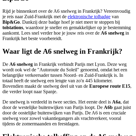
Rijd je binnenkort over de A6 snelweg in Frankrijk? Vereenvoudig
je reis naar Zuid-Frankrijk met de
elektronische tolbadge
van
Bip&Go
. Dankzij deze badge hoef je niet meer te stoppen bij
tolstations
, waardoor je sneller en gemakkelijker op je bestemming
aankomt. Lees snel verder hoe je jouw reis over de
A6 snelweg
in
Frankrijk het beste voorbereidt.
Waar ligt de A6 snelweg in Frankrijk?
De
A6 snelweg
in Frankrijk verbindt Parijs met Lyon. Deze weg
wordt ook wel de "Autoroute du Soleil" genoemd, omdat het een
belangrijke verkeersader tussen Noord- en Zuid-Frankrijk is. In
totaal heeft de snelweg een lengte van zo'n 445 kilometer.
Bovendien maakt de snelweg deel uit van de
Europese route E15
,
die verder loopt naar Spanje.
De snelweg is verdeeld in twee secties. Het eerste deel is
A6a
, dat
door de westelijke buitenwijken van Parijs loopt. De
A6b
gaat juist
door de oostelijke buitenwijken van Parijs. De A6 is een cruciale
snelweg voor zowel vakantiegangers als vrachtverkeer, vooral
tijdens de zomermaanden en feestdagen.