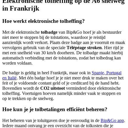
Elektronische tolheffing op de A6 snelweg
in Frankrijk
Hoe werkt elektronische tolheffing?
Met de elektronische
tolbadge
van Bip&Go hoef je als bestuurder
niet meer te stoppen bij de tolstations, waardoor je reistijd
aanzienlijk wordt verkort. Plaats deze badge aan je voorruit en maak
vervolgens gebruik van de speciale
Télépéage stroken
. Hier rijd je
met een snelheid van 30 km/h doorheen. De tolbadge maakt hierbij
automatisch verbinding met de tolstations, zodat het tolbedrag kan
worden voldaan.
De badge is geldig in heel Frankrijk, maar ook in
Spanje, Portugal
en Italië
. Met één badge hoef je je niet meer druk te maken over het
feit of je voldoende contant geld of je creditcard bij de hand hebt.
Bovendien wordt de
CO2 uitstoot
verminderd door elektronische
tolheffing. Voertuigen hoeven namelijk minder vaak te stoppen en
op te trekken op de snelweg.
Hoe kun je je tolbetalingen efficiënt beheren?
Het beheren van je toluitgaven doe je eenvoudig in de
Bip&Go app
.
Iedere maand ontvang je een overzicht van de tolkosten die je