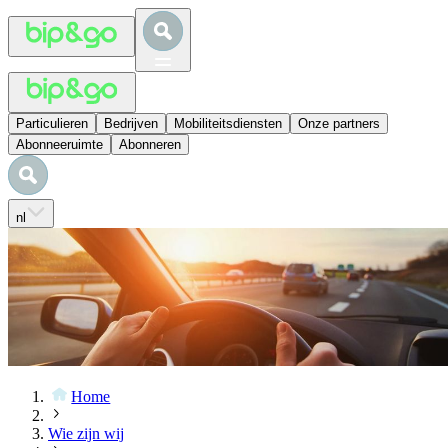
Particulieren
Bedrijven
Mobiliteitsdiensten
Onze partners
Abonneeruimte
Abonneren
nl
Home
Wie zijn wij