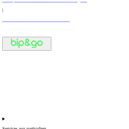
Politique de confidentialité & Mentions légales
|
Accessibilité: Partiellement conforme
© 2026 BIP&GO - Tous droits réservés
Services aux particuliers