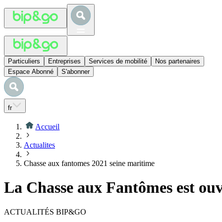
Particuliers
Entreprises
Services de mobilité
Nos partenaires
Espace Abonné
S'abonner
fr
Accueil
Actualites
Chasse aux fantomes 2021 seine maritime
La Chasse aux Fantômes est ouv
ACTUALITÉS BIP&GO