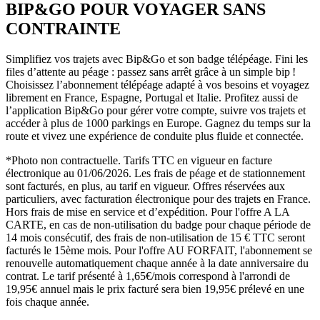
BIP&GO POUR VOYAGER SANS
CONTRAINTE
Simplifiez vos trajets avec Bip&Go et son badge télépéage. Fini les
files d’attente au péage : passez sans arrêt grâce à un simple bip !
Choisissez l’abonnement télépéage adapté à vos besoins et voyagez
librement en France, Espagne, Portugal et Italie. Profitez aussi de
l’application Bip&Go pour gérer votre compte, suivre vos trajets et
accéder à plus de 1000 parkings en Europe. Gagnez du temps sur la
route et vivez une expérience de conduite plus fluide et connectée.
*Photo non contractuelle. Tarifs TTC en vigueur en facture
électronique au 01/06/2026. Les frais de péage et de stationnement
sont facturés, en plus, au tarif en vigueur. Offres réservées aux
particuliers, avec facturation électronique pour des trajets en France.
Hors frais de mise en service et d’expédition. Pour l'offre A LA
CARTE, en cas de non-utilisation du badge pour chaque période de
14 mois consécutif, des frais de non-utilisation de 15 € TTC seront
facturés le 15ème mois. Pour l'offre AU FORFAIT, l'abonnement se
renouvelle automatiquement chaque année à la date anniversaire du
contrat. Le tarif présenté à 1,65€/mois correspond à l'arrondi de
19,95€ annuel mais le prix facturé sera bien 19,95€ prélevé en une
fois chaque année.