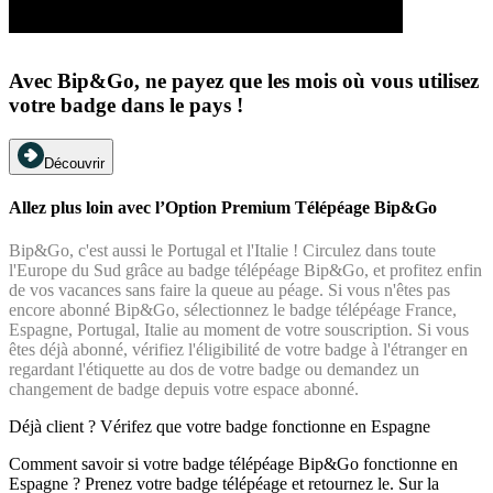
Avec Bip&Go, ne payez que les mois où vous utilisez
votre badge dans le pays !
Découvrir
Allez plus loin avec l’Option Premium Télépéage Bip&Go
Bip&Go, c'est aussi le Portugal et l'Italie ! Circulez dans toute
l'Europe du Sud grâce au badge télépéage Bip&Go, et profitez enfin
de vos vacances sans faire la queue au péage. Si vous n'êtes pas
encore abonné Bip&Go, sélectionnez le badge télépéage France,
Espagne, Portugal, Italie au moment de votre souscription. Si vous
êtes déjà abonné, vérifiez l'éligibilité de votre badge à l'étranger en
regardant l'étiquette au dos de votre badge ou demandez un
changement de badge depuis votre espace abonné.
Déjà client ? Vérifez que votre badge fonctionne en Espagne
Comment savoir si votre badge télépéage Bip&Go fonctionne en
Espagne ? Prenez votre badge télépéage et retournez le. Sur la