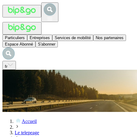
Particuliers
Entreprises
Services de mobilité
Nos partenaires
Espace Abonné
S'abonner
fr
Accueil
Le telepeage