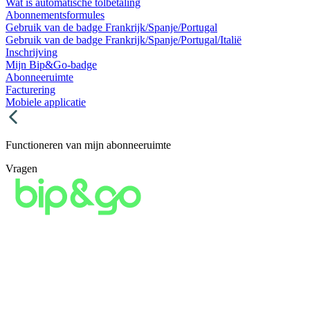
Wat is automatische tolbetaling
Abonnementsformules
Gebruik van de badge Frankrijk/Spanje/Portugal
Gebruik van de badge Frankrijk/Spanje/Portugal/Italië
Inschrijving
Mijn Bip&Go-badge
Abonneeruimte
Facturering
Mobiele applicatie
Functioneren van mijn abonneeruimte
Vragen