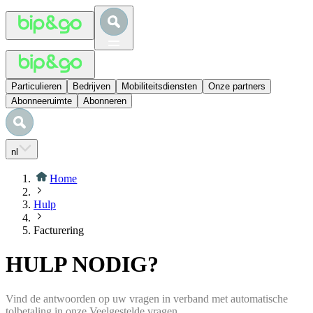
Particulieren
Bedrijven
Mobiliteitsdiensten
Onze partners
Abonneeruimte
Abonneren
nl
Home
Hulp
Facturering
HULP NODIG?
Vind de antwoorden op uw vragen in verband met automatische
tolbetaling in onze Veelgestelde vragen.