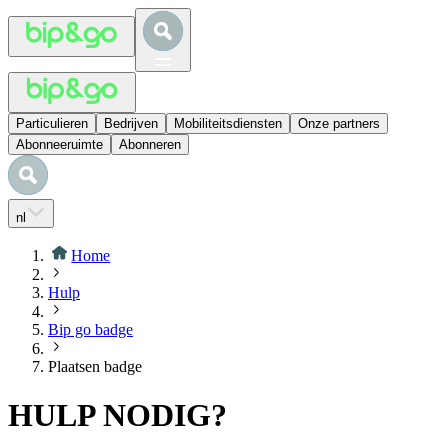
Particulieren
Bedrijven
Mobiliteitsdiensten
Onze partners
Abonneeruimte
Abonneren
nl
Home
Hulp
Bip go badge
Plaatsen badge
HULP NODIG?