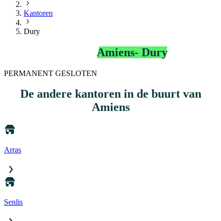
Kantoren
Dury
Bip&Go-kantoor
Amiens- Dury
PERMANENT GESLOTEN
De andere kantoren
in de buurt van
Amiens
Arras
Senlis