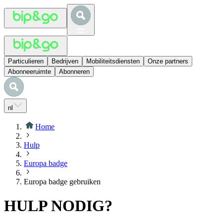
Particulieren
Bedrijven
Mobiliteitsdiensten
Onze partners
Abonneeruimte
Abonneren
nl
Home
Hulp
Europa badge
Europa badge gebruiken
HULP NODIG?