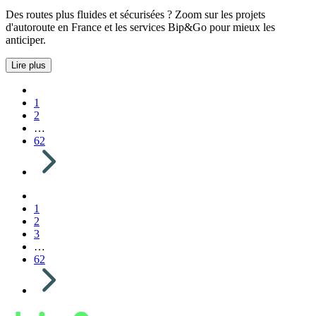
Des routes plus fluides et sécurisées ? Zoom sur les projets
d'autoroute en France et les services Bip&Go pour mieux les
anticiper.
Lire plus
1
2
…
62
1
2
3
…
62