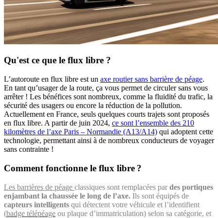
Qu'est ce que le flux libre ?
L’autoroute en flux libre est un
axe routier sans barrière de péage
.
En tant qu’usager de la route, ça vous permet de circuler sans vous
arrêter ! Les bénéfices sont nombreux, comme la fluidité du trafic, la
sécurité des usagers ou encore la réduction de la pollution.
Actuellement en France, seuls quelques courts trajets sont proposés
en flux libre. A partir de juin 2024,
ce sont l’ensemble des 210
kilomètres de l’axe Paris – Normandie (A13/A14)
qui adoptent cette
technologie, permettant ainsi à de nombreux conducteurs de voyager
sans contrainte !
Comment fonctionne le flux libre ?
Les barrières de péage
classiques sont remplacées par
des portiques
enjambant la chaussée le long de l’axe.
Ils sont équipés de
capteurs intelligents
qui détectent votre véhicule et l’identifient
(
badge télépéage
ou plaque d’immatriculation) selon sa catégorie, et