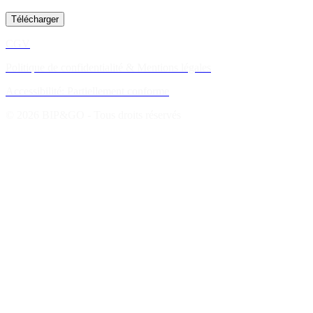
Télécharger
CGV
Politique de confidentialité & Mentions légales
Accessibilité: Partiellement conforme
© 2026 BIP&GO - Tous droits réservés