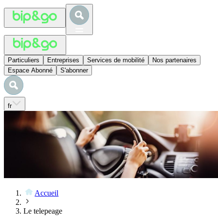
Particuliers
Entreprises
Services de mobilité
Nos partenaires
Espace Abonné
S'abonner
fr
Accueil
Le telepeage