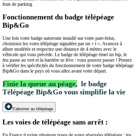
frais de parking
Fonctionnement du badge télépéage
Bip&Go
Une fois votre badge autoroute installé sur votre pare-brise,
choisissez les voies télépéage signalées par un « t ». Avancez à
allure modérée et respectez une distance de 4 mètres avec le
véhicule qui vous précède. Le badge de télépéage émet un bip, le
feu passe au vert et la barrière se lève : vous pouvez passer ! Pensez
à vérifier les spécificités du fonctionnement de votre badge télépéage
Bip&Go dans le pays où vous allez avant votre départ.
Finie la queue au péage,
le badge
Télépéage Bip&Go vous simplifie la vie
S'abonner au télépéage
Les voies de télépéage sans arrêt :
En France il existe plusieurs types de voies réservées télépéage : les