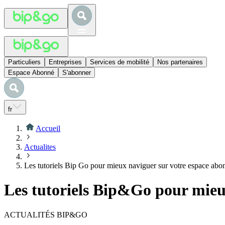
Particuliers
Entreprises
Services de mobilité
Nos partenaires
Espace Abonné
S'abonner
fr
Accueil
Actualites
Les tutoriels Bip Go pour mieux naviguer sur votre espace abo
Les tutoriels Bip&Go pour mieu
ACTUALITÉS BIP&GO