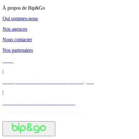
À propos de Bip&Go
Qui sommes-nous
Nos agences
Nous contacter
Nos partenaires
CGV
|
Politique de confidentialité & Mentions légales
|
Accessibilité: Partiellement conforme
© 2026 BIP&GO - Tous droits réservés