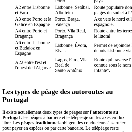
Porto
pays.
A2 entre Lisbonne
Lisbonne, Setúbal,
Route populaire don
et Faro
Albufeira
plages du sud et à l'
A3 entre Porto et la
Porto, Braga,
Axe vers le nord et l
Galice en Espagne
Valença
espagnole.
A4 entre Porto et
Porto, Vila Real,
Route entre les terre
Bragança
Bragança
le littoral
A6 entre Lisbonne
Lisbonne, Évora,
Permet de rejoindre
et Badajoz en
Elvas
depuis Lisbonne via 
Espagne
Lagos, Faro, Vila
Route qui traverse l
A22 entre l'est et
Real de
connue sous le nom
l'ouest de l'Algarve
Santo António
Infante".
Les types de péage des autoroutes au
Portugal
Il existe actuellement deux types de péages sur
l’autoroute au
Portugal
: les péages à barrière et le télépéage sur les axes en flux
libre. Les
péages traditionnels
obligent les conducteurs à s'arrêter
pour payer en espèces ou par carte bancaire. Le télépéage reste