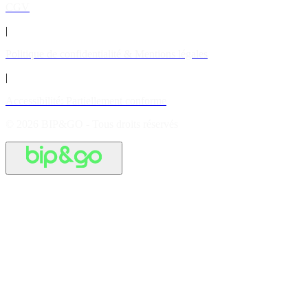
CGV
|
Politique de confidentialité & Mentions légales
|
Accessibilité: Partiellement conforme
© 2026 BIP&GO - Tous droits réservés