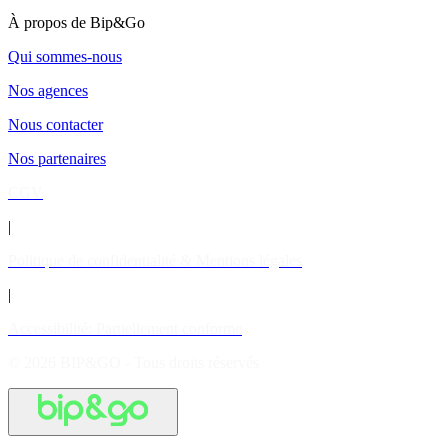
À propos de Bip&Go
Qui sommes-nous
Nos agences
Nous contacter
Nos partenaires
CGV
|
Politique de confidentialité & Mentions légales
|
Accessibilité: Partiellement conforme
© 2026 BIP&GO - Tous droits réservés