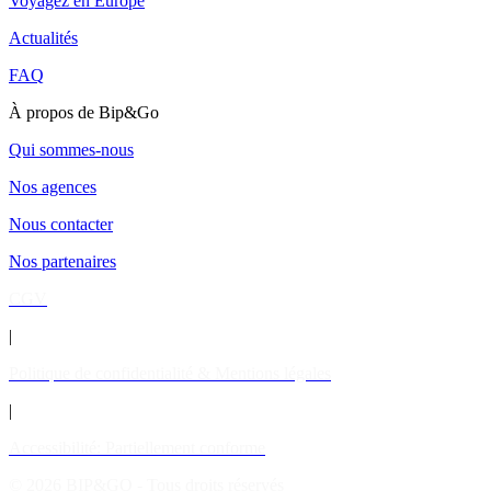
Voyagez en Europe
Actualités
FAQ
À propos de Bip&Go
Qui sommes-nous
Nos agences
Nous contacter
Nos partenaires
CGV
|
Politique de confidentialité & Mentions légales
|
Accessibilité: Partiellement conforme
© 2026 BIP&GO - Tous droits réservés