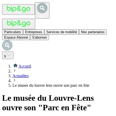
Particuliers
Entreprises
Services de mobilité
Nos partenaires
Espace Abonné
S'abonner
fr
Accueil
Actualites
Le musee du louvre lens ouvre son parc en fete
Le musée du Louvre-Lens
ouvre son "Parc en Fête"