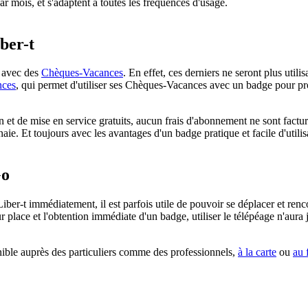
ar mois, et s'adaptent à toutes les fréquences d'usage.
ber-t
t avec des
Chèques-Vacances
. En effet, ces derniers ne seront plus util
nces
, qui permet d'utiliser ses Chèques-Vacances avec un badge pour pro
ion et de mise en service gratuits, aucun frais d'abonnement ne sont fact
aie. Et toujours avec les avantages d'un badge pratique et facile d'utilis
Go
iber-t immédiatement, il est parfois utile de pouvoir se déplacer et ren
r place et l'obtention immédiate d'un badge, utiliser le télépéage n'aura 
ible auprès des particuliers comme des professionnels,
à la carte
ou
au 