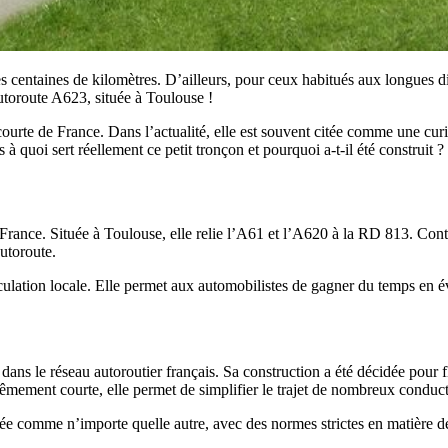
s centaines de kilomètres. D’ailleurs, pour ceux habitués aux longues d
’autoroute A623, située à Toulouse !
rte de France. Dans l’actualité, elle est souvent citée comme une curiosi
is à quoi sert réellement ce petit tronçon et pourquoi a-t-il été construit
France. Située à Toulouse, elle relie l’A61 et l’A620 à la RD 813. Cont
autoroute.
circulation locale. Elle permet aux automobilistes de gagner du temps en 
e dans le réseau autoroutier français. Sa construction a été décidée pour 
rêmement courte, elle permet de simplifier le trajet de nombreux conduc
érée comme n’importe quelle autre, avec des normes strictes en matière de