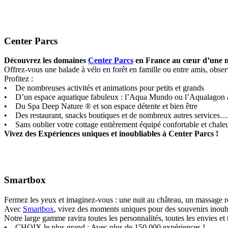
Center Parcs
Découvrez les domaines
Center Parcs
en France au cœur d’une n
Offrez-vous une balade à vélo en forêt en famille ou entre amis, observ
Profitez :
• De nombreuses activités et animations pour petits et grands
• D’un espace aquatique fabuleux : l’Aqua Mundo ou l’Aqualagon av
• Du Spa Deep Nature ® et son espace détente et bien être
• Des restaurant, snacks boutiques et de nombreux autres services…
• Sans oublier votre cottage entièrement équipé confortable et chale
Vivez des Expériences uniques et inoubliables à Center Parcs !
Smartbox
Fermez les yeux et imaginez-vous : une nuit au château, un massage 
Avec
Smartbox
, vivez des moments uniques pour des souvenirs inoubl
Notre large gamme ravira toutes les personnalités, toutes les envies et 
• CHOIX le plus grand : Avec plus de 150 000 expériences !