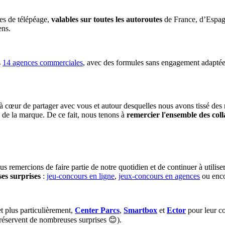
s de télépéage,
valables sur toutes les autoroutes
de France, d’Espagn
ens.
s
14 agences commerciales
, avec des formules sans engagement adaptée
cœur de partager avec vous et autour desquelles nous avons tissé des rel
n de la marque. De ce fait, nous tenons à
remercier l'ensemble des col
 remercions de faire partie de notre quotidien et de continuer à utilise
es surprises
:
jeu-concours en ligne
,
jeux-concours en agences
ou enco
t plus particulièrement,
Center Parcs
,
Smartbox
et
Ector
pour leur co
s réservent de nombreuses surprises 😊).