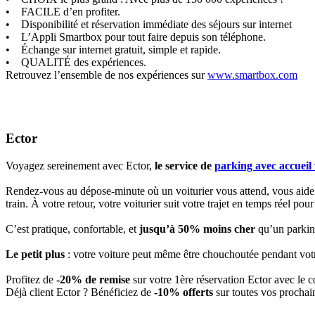
• FACILE d’en profiter.
• Disponibilité et réservation immédiate des séjours sur internet
• L’Appli Smartbox pour tout faire depuis son téléphone.
• Échange sur internet gratuit, simple et rapide.
• QUALITÉ des expériences.
Retrouvez l’ensemble de nos expériences sur
www.smartbox.com
Ector
Voyagez sereinement avec Ector,
le service de
parking avec accueil 
Rendez-vous au dépose-minute où un voiturier vous attend, vous aide à
train. À votre retour, votre voiturier suit votre trajet en temps réel po
C’est pratique, confortable, et
jusqu’à 50% moins cher
qu’un parking
Le petit plus
: votre voiture peut même être chouchoutée pendant votr
Profitez de
-20% de remise
sur votre 1ère réservation Ector avec le 
Déjà client Ector ? Bénéficiez de
-10% offerts
sur toutes vos prochai