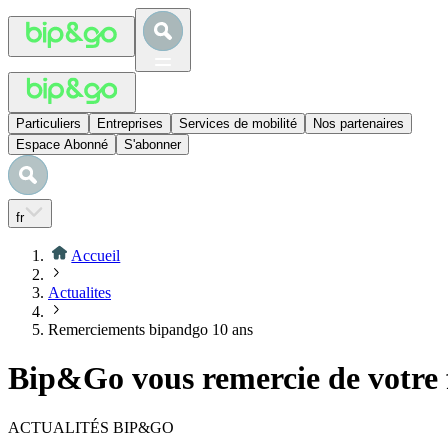
Particuliers
Entreprises
Services de mobilité
Nos partenaires
Espace Abonné
S'abonner
fr
Accueil
Actualites
Remerciements bipandgo 10 ans
Bip&Go vous remercie de votre f
ACTUALITÉS BIP&GO