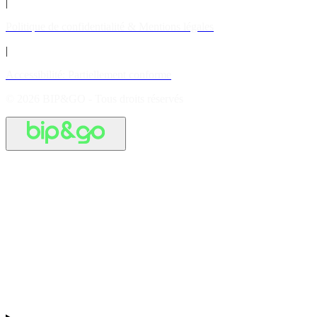
|
Politique de confidentialité & Mentions légales
|
Accessibilité: Partiellement conforme
© 2026 BIP&GO - Tous droits réservés