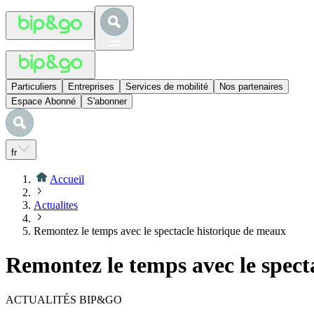
Particuliers
Entreprises
Services de mobilité
Nos partenaires
Espace Abonné
S'abonner
fr
Accueil
Actualites
Remontez le temps avec le spectacle historique de meaux
Remontez le temps avec le spect
ACTUALITÉS BIP&GO