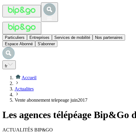
Particuliers
Entreprises
Services de mobilité
Nos partenaires
Espace Abonné
S'abonner
fr
Accueil
Actualites
Vente abonnement telepeage juin2017
Les agences télépéage Bip&Go da
ACTUALITÉS BIP&GO