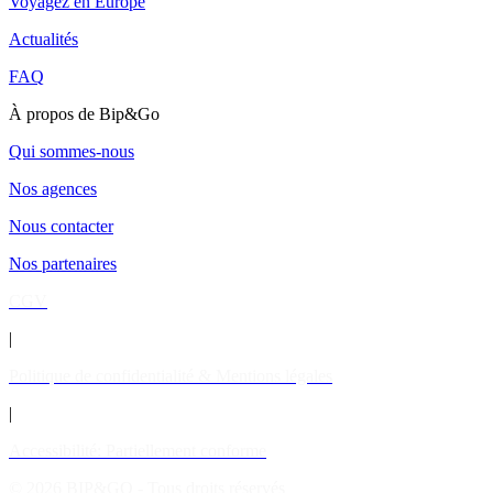
Voyagez en Europe
Actualités
FAQ
À propos de Bip&Go
Qui sommes-nous
Nos agences
Nous contacter
Nos partenaires
CGV
|
Politique de confidentialité & Mentions légales
|
Accessibilité: Partiellement conforme
© 2026 BIP&GO - Tous droits réservés