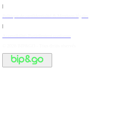
|
Politique de confidentialité & Mentions légales
|
Accessibilité: Partiellement conforme
© 2026 BIP&GO - Tous droits réservés