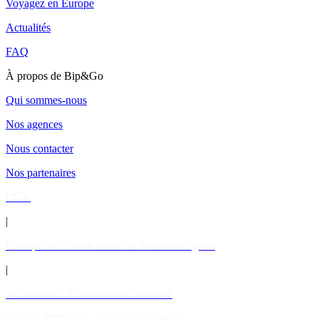
Voyagez en Europe
Actualités
FAQ
À propos de Bip&Go
Qui sommes-nous
Nos agences
Nous contacter
Nos partenaires
CGV
|
Politique de confidentialité & Mentions légales
|
Accessibilité: Partiellement conforme
© 2026 BIP&GO - Tous droits réservés