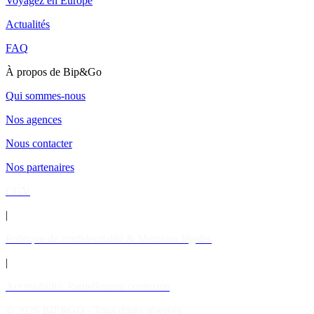
Voyagez en Europe
Actualités
FAQ
À propos de Bip&Go
Qui sommes-nous
Nos agences
Nous contacter
Nos partenaires
CGV
|
Politique de confidentialité & Mentions légales
|
Accessibilité: Partiellement conforme
© 2026 BIP&GO - Tous droits réservés