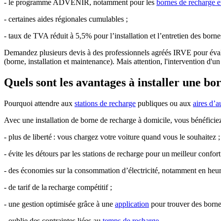
- le programme ADVENIR, notamment pour les
bornes de recharge e
- certaines aides régionales cumulables ;
- taux de TVA réduit à 5,5% pour l’installation et l’entretien des bor
Demandez plusieurs devis à des professionnels agréés IRVE pour évalue
(borne, installation et maintenance). Mais attention, l'intervention d'un
Quels sont les avantages à installer une bo
Pourquoi attendre aux
stations de recharge
publiques ou aux
aires d’a
Avec une installation de borne de recharge à domicile, vous bénéfici
- plus de liberté : vous chargez votre voiture quand vous le souhaitez 
- évite les détours par les stations de recharge pour un meilleur confor
- des économies sur la consommation d’électricité, notamment en heur
- de tarif de la recharge compétitif ;
- une gestion optimisée grâce à une
application
pour trouver des bornes
- oublie des contraintes liées au
temps de recharge
.