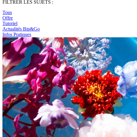
FILTRER LES SUJETS :
Tous
Offre
Tutoriel
Actualités Bip&Go
Infos Pratiques